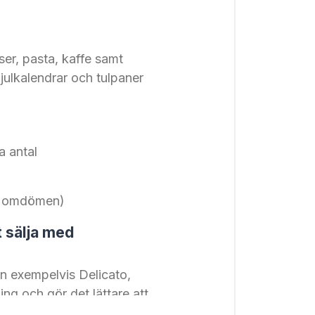
ser, pasta, kaffe samt
julkalendrar och tulpaner
a antal
0+ omdömen)
t sälja med
n exempelvis Delicato,
g och gör det lättare att