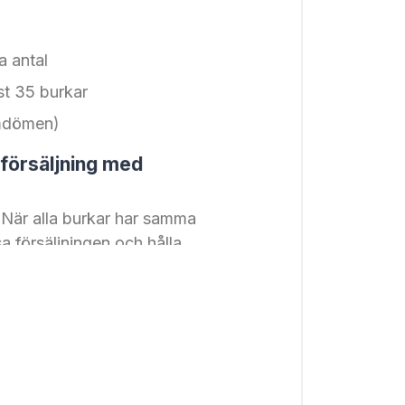
a antal
nst 35 burkar
omdömen)
 försäljning med
När alla burkar har samma
isa försäljningen och hålla
troende:
Den höga
nder känner sig trygga med
Via Kakservices digitala
n och dela personliga länkar