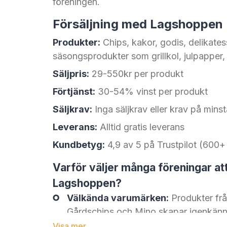
föreningen.
Försäljning med Lagshoppen
Produkter:
Chips, kakor, godis, delikates
säsongsprodukter som grillkol, julpapper, 
Säljpris:
29-550kr per produkt
Förtjänst:
30-54% vinst per produkt
Säljkrav:
Inga säljkrav eller krav på minst
Leverans:
Alltid gratis leverans
Kundbetyg:
4,9 av 5 på Trustpilot (60
Varför väljer många föreningar at
Lagshoppen?
Välkända varumärken:
Produkter frå
Gårdschips och Mino skapar igenkännin
sälja.