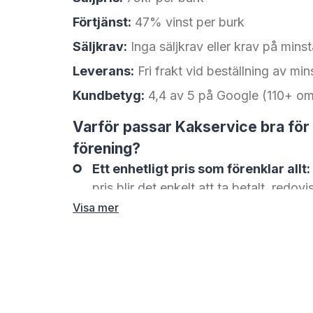
Förtjänst:
47% vinst per burk
Säljkrav:
Inga säljkrav eller krav på minst
Leverans:
Fri frakt vid beställning av mi
Kundbetyg:
4,4 av 5 på Google (110+ 
Varför passar Kakservice bra för
förening?
Ett enhetligt pris som förenklar allt:
pris blir det enkelt att ta betalt, redov
ordning på intäkterna.
Välkända produkter som skapar för
igenkänningsfaktorn gör att många ku
sitt köp, vilket ofta leder till fler ja.
Digitala säljverktyg som sparar tid:
sidor kan föreningen följa försäljninge