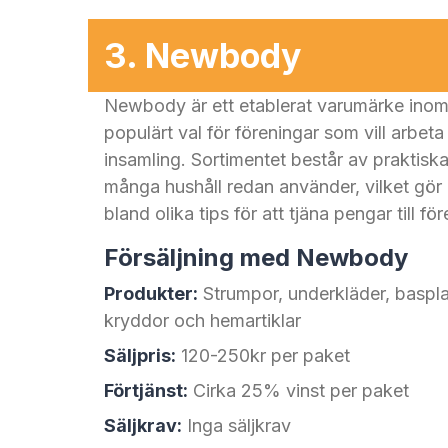
i sociala medier och chattar.
Smidig leverans och snabb avslutni
3. Newbody
försäljningsperioden är klar levereras
gör det enkelt att dela ut beställninga
Newbody är ett etablerat varumärke inom 
populärt val för föreningar som vill arbeta
insamling. Sortimentet består av praktis
många hushåll redan använder, vilket gör det
bland olika tips för att tjäna pengar till fö
Försäljning med Newbody
Produkter:
Strumpor, underkläder, baspl
kryddor och hemartiklar
Säljpris:
120-250kr per paket
Förtjänst:
Cirka 25% vinst per paket
Säljkrav:
Inga säljkrav