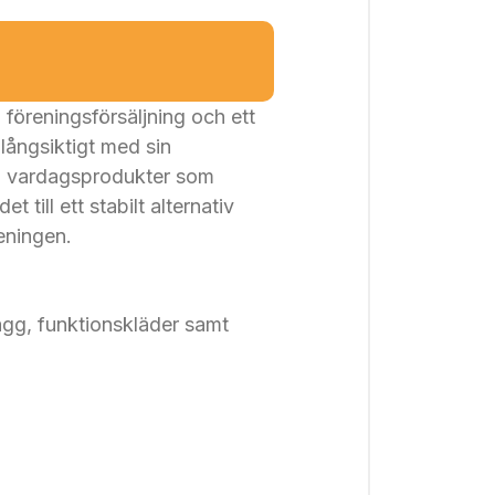
ng:
När
 produkterna på ett sätt som
rna och avsluta insamlingen.
föreningsförsäljning och ett
 långsiktigt med sin
ka vardagsprodukter som
 till ett stabilt alternativ
reningen.
agg, funktionskläder samt