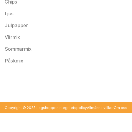
Chips
Ljus
Julpapper
Vårmix
Sommarmix
Påskmix
Copyright © 2023 Lagshoppen
Integritetspolicy
Allmänna villkor
Om oss