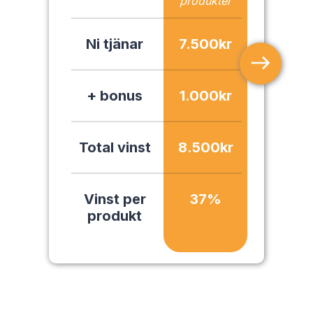
produkter
Ni tjänar
7.500
kr
+ bonus
1.000
kr
Total vinst
8.500
kr
Vinst per
37
%
produkt