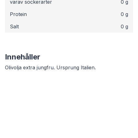
varav sockerarter
0 g
Protein
0 g
Salt
0 g
Innehåller
Olivolja extra jungfru. Ursprung Italien.