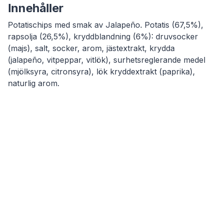
Innehåller
Potatischips med smak av Jalapeño. Potatis (67,5%),
rapsolja (26,5%), kryddblandning (6%): druvsocker
(majs), salt, socker, arom, jästextrakt, krydda
(jalapeño, vitpeppar, vitlök), surhetsreglerande medel
(mjölksyra, citronsyra), lök kryddextrakt (paprika),
naturlig arom.