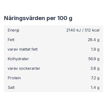
Näringsvärden per 100 g
Energi
2140 kJ / 512 kcal
Fett
28.4 g
varav mättat fett
1.9 g
Kolhydrater
56.9 g
varav sockerarter
3.8 g
Protein
7.2 g
Salt
1.4 g