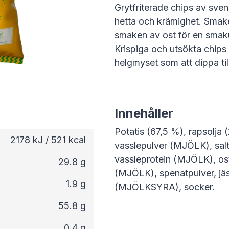
Grytfriterade chips av sve
hetta och krämighet. Smaken
smaken av ost för en smaku
Krispiga och utsökta chips 
helgmyset som att dippa till
Innehåller
Potatis (67,5 %), rapsolja
2178 kJ / 521 kcal
vasslepulver (MJÖLK), salt
vassleprotein (MJÖLK), ost
29.8 g
(MJÖLK), spenatpulver, jäs
1.9 g
(MJÖLKSYRA), socker.
55.8 g
0.4 g